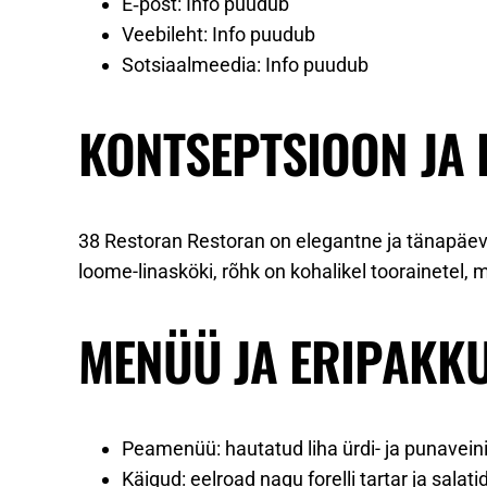
E‑post: Info puudub
Veebileht: Info puudub
Sotsiaalmeedia: Info puudub
KONTSEPTSIOON JA
38 Restoran Restoran on elegantne ja tänapäeva
loome-linasköki, rõhk on kohalikel toorainetel, m
MENÜÜ JA ERIPAKK
Peamenüü: hautatud liha ürdi- ja punaveini
Käigud: eelroad nagu forelli tartar ja sala