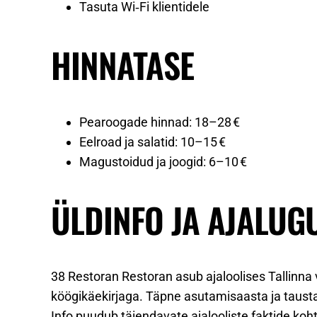
Tasuta Wi‑Fi klientidele
HINNATASE
Pearoogade hinnad: 18–28 €
Eelroad ja salatid: 10–15 €
Magustoidud ja joogid: 6–10 €
ÜLDINFO JA AJALUG
38 Restoran Restoran asub ajaloolises Tallinna 
köögikäekirjaga. Täpne asutamisaasta ja taustai
Info puudub täiendavate ajalooliste faktide koh