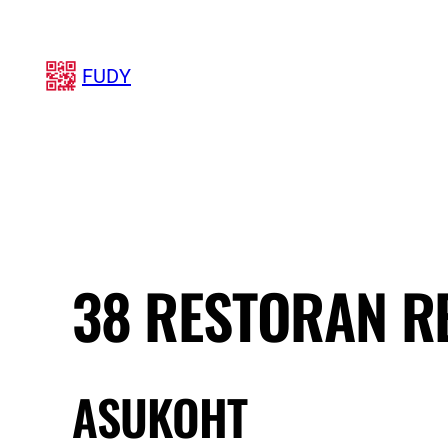
Liigu
sisu
FUDY
juurde
38 RESTORAN R
ASUKOHT