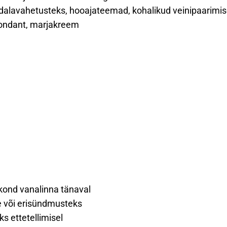
alavahetusteks, hooajateemad, kohalikud veinipaarimi
fondant, marjakreem
kkond vanalinna tänaval
e või erisündmusteks
s ettetellimisel