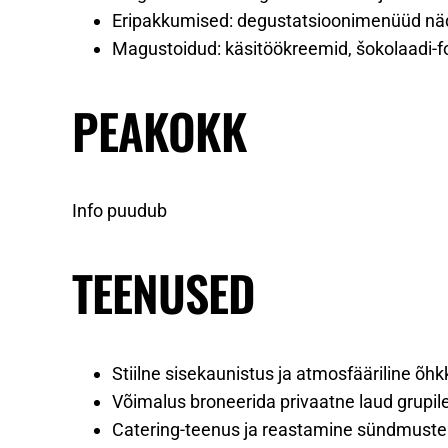
Eripakkumised: degustatsioonimenüüd näd
Magustoidud: käsitöökreemid, šokolaadi-
PEAKOKK
Info puudub
TEENUSED
Stiilne sisekaunistus ja atmosfääriline õh
Võimalus broneerida privaatne laud grupil
Catering-teenus ja reastamine sündmustek