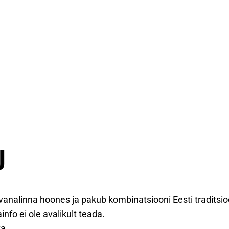
U
vanalinna hoones ja pakub kombinatsiooni Eesti traditsioo
nfo ei ole avalikult teada.
ta.