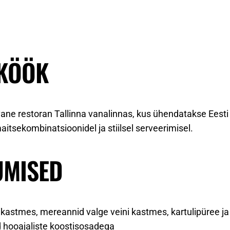
 KÖÖK
ne restoran Tallinna vanalinnas, kus ühendatakse Eesti 
aitsekombinatsioonidel ja stiilsel serveerimisel.
UMISED
kastmes, mereannid valge veini kastmes, kartulipüree ja 
tid hooajaliste koostisosadega