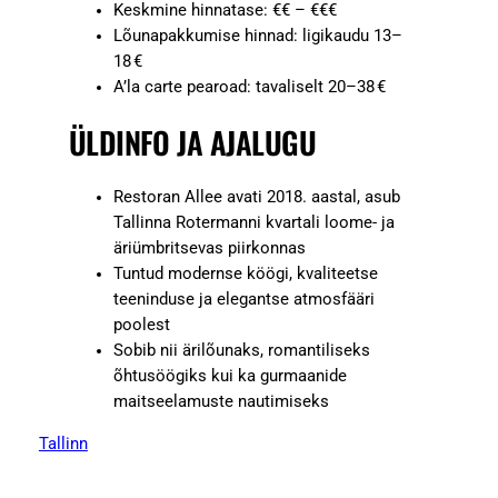
Keskmine hinnatase: €€ – €€€
Lõunapakkumise hinnad: ligikaudu 13–
18 €
A’la carte pearoad: tavaliselt 20–38 €
ÜLDINFO JA AJALUGU
Restoran Allee avati 2018. aastal, asub
Tallinna Rotermanni kvartali loome- ja
äriümbritsevas piirkonnas
Tuntud modernse köögi, kvaliteetse
teeninduse ja elegantse atmosfääri
poolest
Sobib nii ärilõunaks, romantiliseks
õhtusöögiks kui ka gurmaanide
maitseelamuste nautimiseks
Tallinn