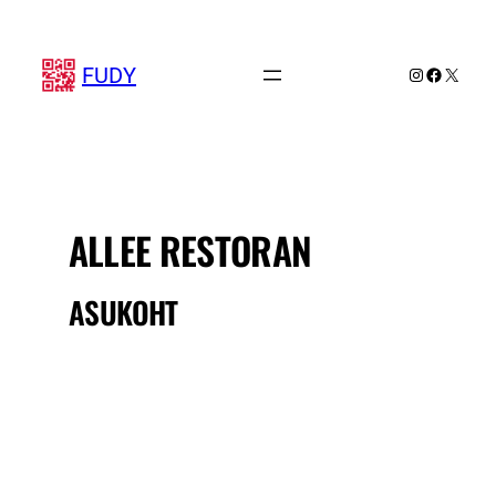
Liigu
sisu
juurde
FUDY
Instagram
Faceboo
X
ALLEE RESTORAN
ASUKOHT