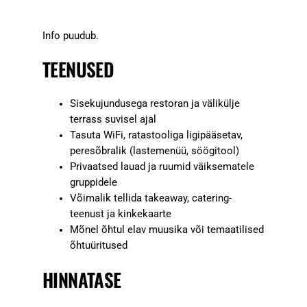
Info puudub.
TEENUSED
Sisekujundusega restoran ja välikülje
terrass suvisel ajal
Tasuta WiFi, ratastooliga ligipääsetav,
peresõbralik (lastemenüü, söögitool)
Privaatsed lauad ja ruumid väiksematele
gruppidele
Võimalik tellida takeaway, catering-
teenust ja kinkekaarte
Mõnel õhtul elav muusika või temaatilised
õhtuüritused
HINNATASE