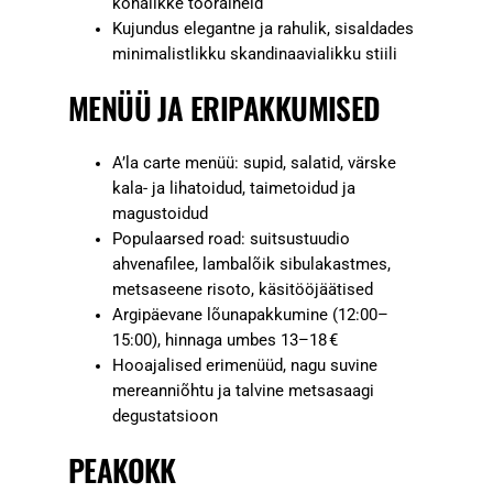
kohalikke tooraineid
Kujundus elegantne ja rahulik, sisaldades
minimalistlikku skandinaavialikku stiili
MENÜÜ JA ERIPAKKUMISED
A’la carte menüü: supid, salatid, värske
kala- ja lihatoidud, taimetoidud ja
magustoidud
Populaarsed road: suitsustuudio
ahvenafilee, lambalõik sibulakastmes,
metsaseene risoto, käsitööjäätised
Argipäevane lõunapakkumine (12:00–
15:00), hinnaga umbes 13–18 €
Hooajalised erimenüüd, nagu suvine
mereanniõhtu ja talvine metsasaagi
degustatsioon
PEAKOKK