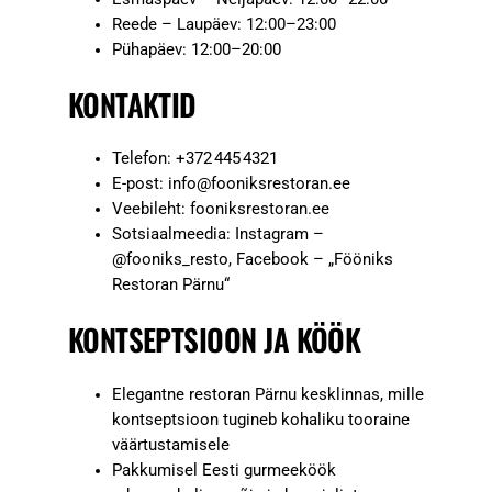
Reede – Laupäev: 12:00–23:00
Pühapäev: 12:00–20:00
KONTAKTID
Telefon: +372 445 4321
E-post:
info@fooniksrestoran.ee
Veebileht: fooniksrestoran.ee
Sotsiaalmeedia: Instagram –
@fooniks_resto, Facebook – „Fööniks
Restoran Pärnu“
KONTSEPTSIOON JA KÖÖK
Elegantne restoran Pärnu kesklinnas, mille
kontseptsioon tugineb kohaliku tooraine
väärtustamisele
Pakkumisel Eesti gurmeeköök