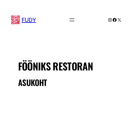
Liigu
sisu
juurde
FUDY
Instagram
Faceboo
X
FÖÖNIKS RESTORAN
ASUKOHT