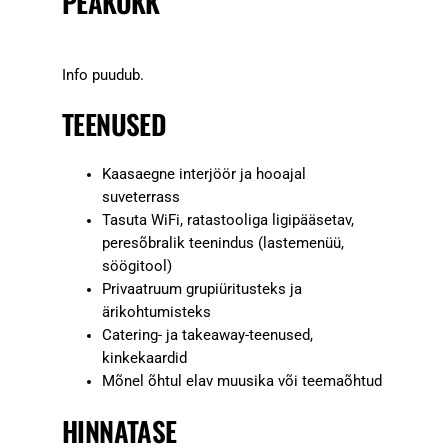
PEAKOKK
Info puudub.
TEENUSED
Kaasaegne interjöör ja hooajal
suveterrass
Tasuta WiFi, ratastooliga ligipääsetav,
peresõbralik teenindus (lastemenüü,
söögitool)
Privaatruum grupiüritusteks ja
ärikohtumisteks
Catering- ja takeaway-teenused,
kinkekaardid
Mõnel õhtul elav muusika või teemaõhtud
HINNATASE