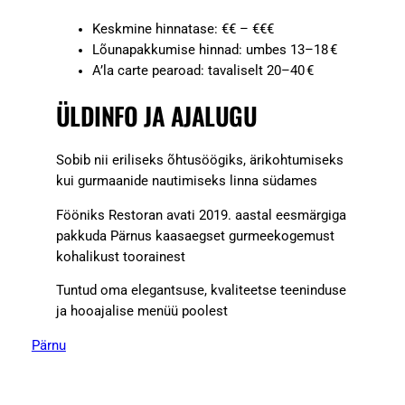
Keskmine hinnatase: €€ – €€€
Lõunapakkumise hinnad: umbes 13–18 €
A’la carte pearoad: tavaliselt 20–40 €
ÜLDINFO JA AJALUGU
Sobib nii eriliseks õhtusöögiks, ärikohtumiseks
kui gurmaanide nautimiseks linna südames
Fööniks Restoran avati 2019. aastal eesmärgiga
pakkuda Pärnus kaasaegset gurmeekogemust
kohalikust toorainest
Tuntud oma elegantsuse, kvaliteetse teeninduse
ja hooajalise menüü poolest
Pärnu