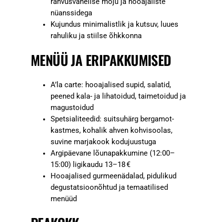
rahvusvahelise mõju ja hooajaliste
nüanssidega
Kujundus minimalistlik ja kutsuv, luues
rahuliku ja stiilse õhkkonna
MENÜÜ JA ERIPAKKUMISED
A’la carte: hooajalised supid, salatid,
peened kala- ja lihatoidud, taimetoidud ja
magustoidud
Spetsialiteedid: suitsuhärg bergamot-
kastmes, kohalik ahven kohvisoolas,
suvine marjakook kodujuustuga
Argipäevane lõunapakkumine (12:00–
15:00) ligikaudu 13–18 €
Hooajalised gurmeenädalad, pidulikud
degustatsioonõhtud ja temaatilised
menüüd