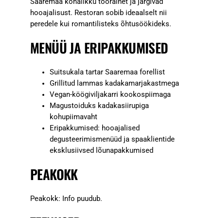
Saaremaa kohalikku toorainet ja järgivad
hooajalisust. Restoran sobib ideaalselt nii
peredele kui romantilisteks õhtusöökideks.
MENÜÜ JA ERIPAKKUMISED
Suitsukala tartar Saaremaa forellist
Grillitud lammas kadakamarjakastmega
Vegan-köögiviljakarri kookospiimaga
Magustoiduks kadakasiirupiga
kohupiimavaht
Eripakkumised: hooajalised
degusteerimismenüüd ja spaaklientide
eksklusiivsed lõunapakkumised
PEAKOKK
Peakokk: Info puudub.