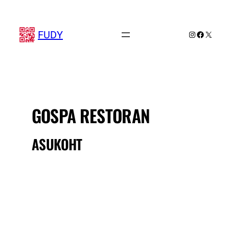
Liigu
sisu
juurde
FUDY
Instagram
Faceboo
X
GOSPA RESTORAN
ASUKOHT