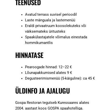
TEENUSED
Avatud terrass suvisel perioodil
Laste mänguala ja lastemenüü
Eraldi privaatruum koosolekuteks või
väiksemateks üritusteks
Spaakülastajatele võimalus einestada
hommikumantlis
HINNATASE
Pearoogade hinnad: 12–22 €
Lõunapakkumised alates 9 €
Degusteerimismenüü (5-käiguline): ca 45 €
ÜLDINFO JA AJALUGU
Gospa Restoran tegutseb Kuressaares alates
2004. aastast koos GOSPA spaahotelliga.