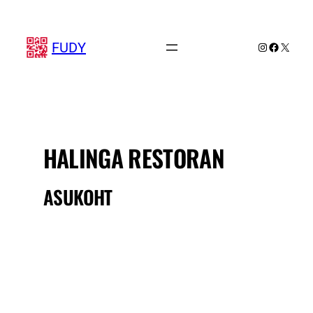
Liigu
sisu
juurde
FUDY
Instagram
Faceboo
X
HALINGA RESTORAN
ASUKOHT