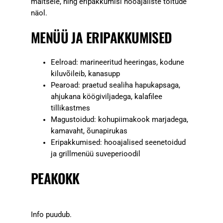
maitsele, ning eripakkumisi hooajaliste toitude
näol.
MENÜÜ JA ERIPAKKUMISED
Eelroad: marineeritud heeringas, kodune
kiluvõileib, kanasupp
Pearoad: praetud sealiha hapukapsaga,
ahjukana köögiviljadega, kalafilee
tillikastmes
Magustoidud: kohupiimakook marjadega,
kamavaht, õunapirukas
Eripakkumised: hooajalised seenetoidud
ja grillmenüü suveperioodil
PEAKOKK
Info puudub.