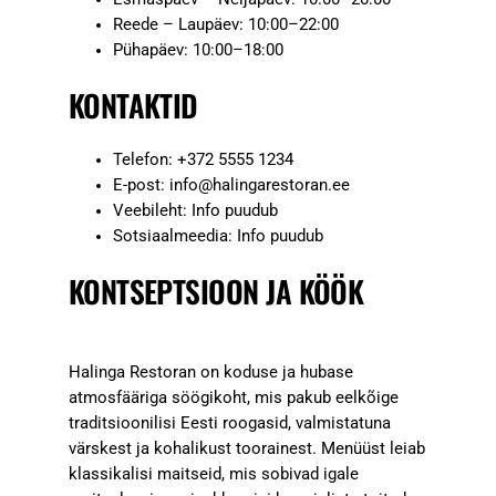
Reede – Laupäev: 10:00–22:00
Pühapäev: 10:00–18:00
KONTAKTID
Telefon: +372 5555 1234
E-post:
info@halingarestoran.ee
Veebileht: Info puudub
Sotsiaalmeedia: Info puudub
KONTSEPTSIOON JA KÖÖK
Halinga Restoran on koduse ja hubase
atmosfääriga söögikoht, mis pakub eelkõige
traditsioonilisi Eesti roogasid, valmistatuna
värskest ja kohalikust toorainest. Menüüst leiab
klassikalisi maitseid, mis sobivad igale