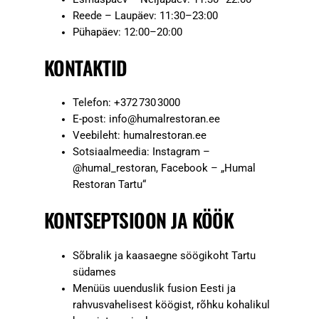
Reede – Laupäev: 11:30–23:00
Pühapäev: 12:00–20:00
KONTAKTID
Telefon: +372 730 3000
E-post:
info@humalrestoran.ee
Veebileht: humalrestoran.ee
Sotsiaalmeedia: Instagram –
@humal_restoran, Facebook – „Humal
Restoran Tartu“
KONTSEPTSIOON JA KÖÖK
Sõbralik ja kaasaegne söögikoht Tartu
südames
Menüüs uuenduslik fusion Eesti ja
rahvusvahelisest köögist, rõhku kohalikul