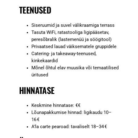
TEENUSED
Siseruumid ja suvel välikraamiga terrass
Tasuta WiFi, ratastooliga ligipääsetav,
peresõbralik (lastemenüü ja söögitool)
Privaatsed lauad väiksematele gruppidele
Catering- ja takeaway-teenused,
kinkekaardid
Mõnel õhtul elav muusika või temaatilised
üritused
HINNATASE
Keskmine hinnatase: €€
Lõunapakkumise hinnad: ligikaudu 10–
16 €
A’la carte pearoad: tavaliselt 18–34 €