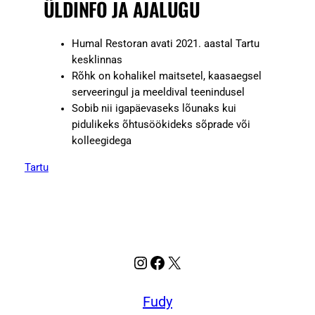
ÜLDINFO JA AJALUGU
Humal Restoran avati 2021. aastal Tartu
kesklinnas
Rõhk on kohalikel maitsetel, kaasaegsel
serveeringul ja meeldival teenindusel
Sobib nii igapäevaseks lõunaks kui
pidulikeks õhtusöökideks sõprade või
kolleegidega
Tartu
Instagram
Facebook
X
Fudy