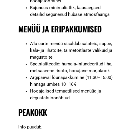
hooajatoorainel
Kujundus minimalistlik, kaasaegsed
detailid segunenud hubase atmosfääriga
MENÜÜ JA ERIPAKKUMISED
A’la carte menüü sisaldab salateid, suppe,
kala- ja lihatoite, taimetoitlaste valikuid ja
magustoite
Spetsialiteedid: humala‑infundeeritud liha,
metsaseene risoto, hooajane marjakook
Argipäeval lõunapakkumine (11:30–15:00)
hinnaga umbes 10–16 €
Hooajalised temaatilised menüüd ja
degustatsioonõhtud
PEAKOKK
Info puudub.