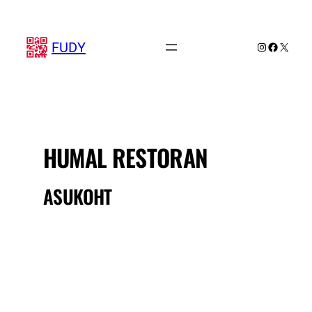
Liigu
sisu
juurde
FUDY
Instagram
Faceboo
X
HUMAL RESTORAN
ASUKOHT