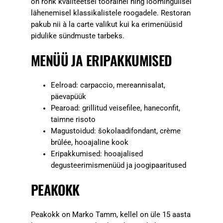
on rõhk kvaliteetsel toorainel ning loomingulisel
lähenemisel klassikalistele roogadele. Restoran
pakub nii à la carte valikut kui ka erimenüüsid
pidulike sündmuste tarbeks.
MENÜÜ JA ERIPAKKUMISED
Eelroad: carpaccio, mereannisalat,
päevapüük
Pearoad: grillitud veisefilee, haneconfit,
taimne risoto
Magustoidud: šokolaadifondant, crème
brûlée, hooajaline kook
Eripakkumised: hooajalised
degusteerimismenüüd ja joogipaaritused
PEAKOKK
Peakokk on Marko Tamm, kellel on üle 15 aasta