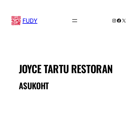
Liigu
sisu
juurde
FUDY
Instagram
Faceboo
X
JOYCE TARTU RESTORAN
ASUKOHT