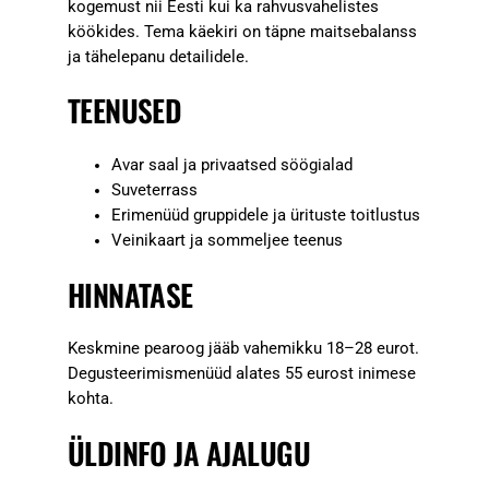
kogemust nii Eesti kui ka rahvusvahelistes
köökides. Tema käekiri on täpne maitsebalanss
ja tähelepanu detailidele.
TEENUSED
Avar saal ja privaatsed söögialad
Suveterrass
Erimenüüd gruppidele ja ürituste toitlustus
Veinikaart ja sommeljee teenus
HINNATASE
Keskmine pearoog jääb vahemikku 18–28 eurot.
Degusteerimismenüüd alates 55 eurost inimese
kohta.
ÜLDINFO JA AJALUGU