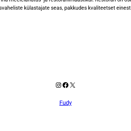
usvaheliste külastajate seas, pakkudes kvaliteetset ein
Instagram
Facebook
X
Fudy