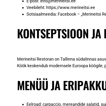
E-post:
info@merineitsi.ee
Veebileht: https://www.merineitsi.ee
Sotsiaalmeedia: Facebook – „Merineitsi R
KONTSEPTSIOON JA
Merineitsi Restoran on Tallinna südalinnas asuv
Köök keskendub modernsele Euroopa köögile, pakk
MENÜÜ JA ERIPAKK
Eelroad: carpaccio, mereandide salatid, su