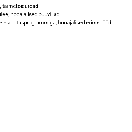
ee, taimetoiduroad
ée, hooajalised puuviljad
elelahutusprogrammiga, hooajalised erimenüüd