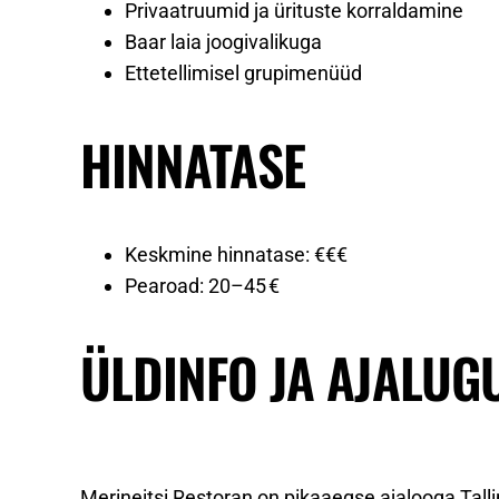
Privaatruumid ja ürituste korraldamine
Baar laia joogivalikuga
Ettetellimisel grupimenüüd
HINNATASE
Keskmine hinnatase: €€€
Pearoad: 20–45 €
ÜLDINFO JA AJALUG
Merineitsi Restoran on pikaaegse ajalooga Talli