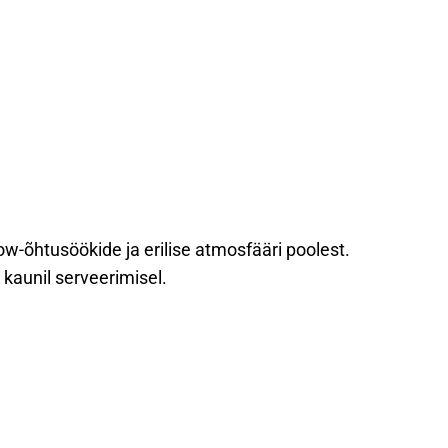
ow-õhtusöökide ja erilise atmosfääri poolest.
kaunil serveerimisel.