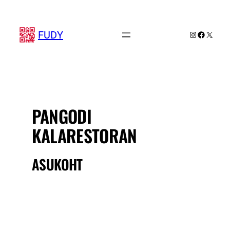
Liigu
sisu
juurde
FUDY
Instagram
Faceboo
X
PANGODI
KALARESTORAN
ASUKOHT