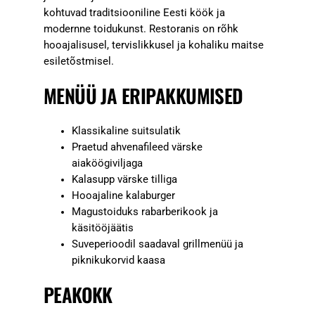
kohtuvad traditsiooniline Eesti köök ja
modernne toidukunst. Restoranis on rõhk
hooajalisusel, tervislikkusel ja kohaliku maitse
esiletõstmisel.
MENÜÜ JA ERIPAKKUMISED
Klassikaline suitsulatik
Praetud ahvenafileed värske
aiaköögiviljaga
Kalasupp värske tilliga
Hooajaline kalaburger
Magustoiduks rabarberikook ja
käsitööjäätis
Suveperioodil saadaval grillmenüü ja
piknikukorvid kaasa
PEAKOKK