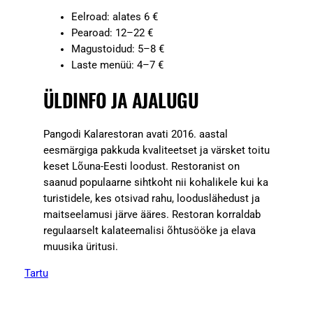
Eelroad: alates 6 €
Pearoad: 12–22 €
Magustoidud: 5–8 €
Laste menüü: 4–7 €
ÜLDINFO JA AJALUGU
Pangodi Kalarestoran avati 2016. aastal
eesmärgiga pakkuda kvaliteetset ja värsket toitu
keset Lõuna-Eesti loodust. Restoranist on
saanud populaarne sihtkoht nii kohalikele kui ka
turistidele, kes otsivad rahu, looduslähedust ja
maitseelamusi järve ääres. Restoran korraldab
regulaarselt kalateemalisi õhtusööke ja elava
muusika üritusi.
Tartu