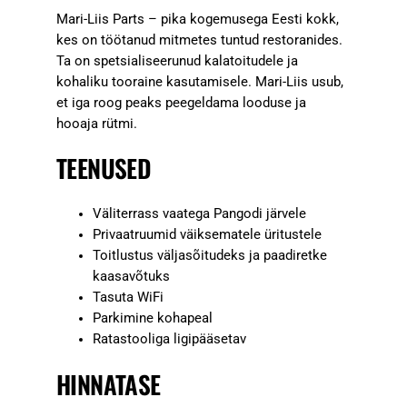
Mari-Liis Parts – pika kogemusega Eesti kokk,
kes on töötanud mitmetes tuntud restoranides.
Ta on spetsialiseerunud kalatoitudele ja
kohaliku tooraine kasutamisele. Mari-Liis usub,
et iga roog peaks peegeldama looduse ja
hooaja rütmi.
TEENUSED
Väliterrass vaatega Pangodi järvele
Privaatruumid väiksematele üritustele
Toitlustus väljasõitudeks ja paadiretke
kaasavõtuks
Tasuta WiFi
Parkimine kohapeal
Ratastooliga ligipääsetav
HINNATASE