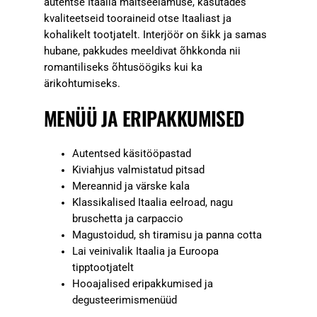
autentse Itaalia maitseelamuse, kasutades
kvaliteetseid tooraineid otse Itaaliast ja
kohalikelt tootjatelt. Interjöör on šikk ja samas
hubane, pakkudes meeldivat õhkkonda nii
romantiliseks õhtusöögiks kui ka
ärikohtumiseks.
MENÜÜ JA ERIPAKKUMISED
Autentsed käsitööpastad
Kiviahjus valmistatud pitsad
Mereannid ja värske kala
Klassikalised Itaalia eelroad, nagu
bruschetta ja carpaccio
Magustoidud, sh tiramisu ja panna cotta
Lai veinivalik Itaalia ja Euroopa
tipptootjatelt
Hooajalised eripakkumised ja
degusteerimismenüüd