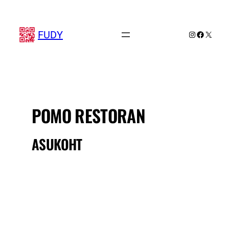
Liigu
sisu
juurde
FUDY
Instagram
Faceboo
X
POMO RESTORAN
ASUKOHT