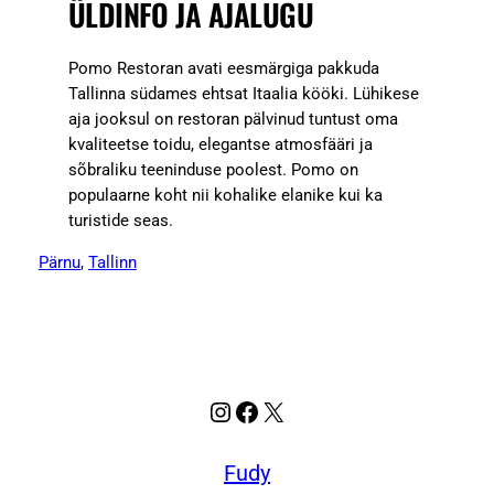
ÜLDINFO JA AJALUGU
Pomo Restoran avati eesmärgiga pakkuda
Tallinna südames ehtsat Itaalia kööki. Lühikese
aja jooksul on restoran pälvinud tuntust oma
kvaliteetse toidu, elegantse atmosfääri ja
sõbraliku teeninduse poolest. Pomo on
populaarne koht nii kohalike elanike kui ka
turistide seas.
Pärnu
, 
Tallinn
Instagram
Facebook
X
Fudy