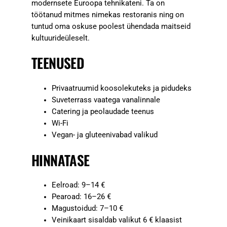
modernsete Euroopa tehnikateni. Ta on
töötanud mitmes nimekas restoranis ning on
tuntud oma oskuse poolest ühendada maitseid
kultuurideüleselt.
TEENUSED
Privaatruumid koosolekuteks ja pidudeks
Suveterrass vaatega vanalinnale
Catering ja peolaudade teenus
Wi-Fi
Vegan- ja gluteenivabad valikud
HINNATASE
Eelroad: 9–14 €
Pearoad: 16–26 €
Magustoidud: 7–10 €
Veinikaart sisaldab valikut 6 € klaasist