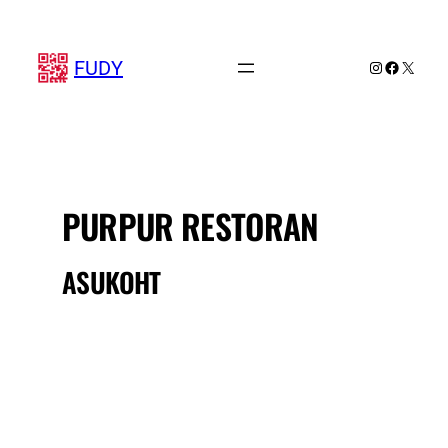
Liigu
sisu
juurde
FUDY
Instagram
Faceboo
X
PURPUR RESTORAN
ASUKOHT