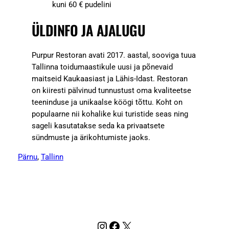
kuni 60 € pudelini
ÜLDINFO JA AJALUGU
Purpur Restoran avati 2017. aastal, sooviga tuua
Tallinna toidumaastikule uusi ja põnevaid
maitseid Kaukaasiast ja Lähis-Idast. Restoran
on kiiresti pälvinud tunnustust oma kvaliteetse
teeninduse ja unikaalse köögi tõttu. Koht on
populaarne nii kohalike kui turistide seas ning
sageli kasutatakse seda ka privaatsete
sündmuste ja ärikohtumiste jaoks.
Pärnu
, 
Tallinn
Instagram
Facebook
X