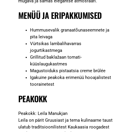
mugava ja samas elegantse atmosfääri.
MENÜÜ JA ERIPAKKUMISED
Hummusevalik granaatõunaseemnete ja
pita leivaga
Vürtsikas lambalihavarras
jogurtikastmega
Grillitud baklažaan tomati-
küüslaugukastmes
Magustoiduks pistaatsia creme brûlée
Igakuine peakoka erimenüü hooajalistest
toorainetest
PEAKOKK
Peakokk: Leila Manukjan
Leila on pärit Gruusiast ja tema kulinaarne taust
ulatub traditsioonilistest Kaukaasia roogadest