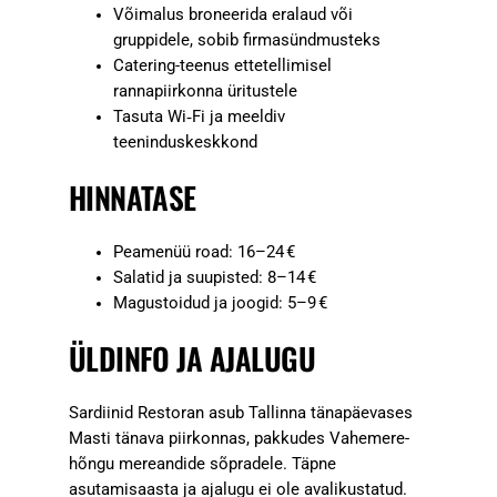
Võimalus broneerida eralaud või
gruppidele, sobib firmasündmusteks
Catering-teenus ettetellimisel
rannapiirkonna üritustele
Tasuta Wi‑Fi ja meeldiv
teeninduskeskkond
HINNATASE
Peamenüü road: 16–24 €
Salatid ja suupisted: 8–14 €
Magustoidud ja joogid: 5–9 €
ÜLDINFO JA AJALUGU
Sardiinid Restoran asub Tallinna tänapäevases
Masti tänava piirkonnas, pakkudes Vahemere-
hõngu mereandide sõpradele. Täpne
asutamisaasta ja ajalugu ei ole avalikustatud.