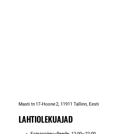
Masti tn 17‑Hoone 2, 11911 Tallinn, Eesti
LAHTIOLEKUAJAD
Esmaspäev–Reede: 12:00–22:00