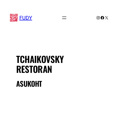
Liigu
sisu
juurde
FUDY
Instagram
Faceboo
X
TCHAIKOVSKY
RESTORAN
ASUKOHT