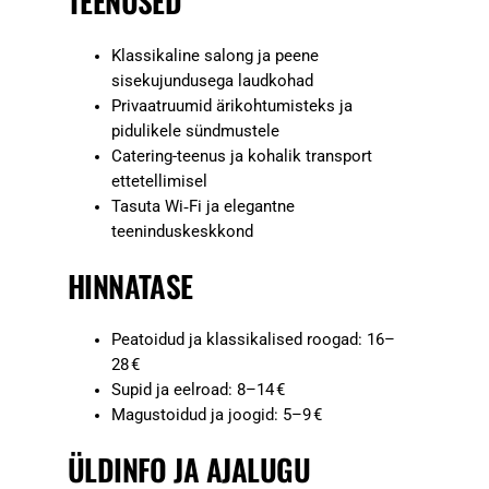
TEENUSED
Klassikaline salong ja peene
sisekujundusega laudkohad
Privaatruumid ärikohtumisteks ja
pidulikele sündmustele
Catering-teenus ja kohalik transport
ettetellimisel
Tasuta Wi‑Fi ja elegantne
teeninduskeskkond
HINNATASE
Peatoidud ja klassikalised roogad: 16–
28 €
Supid ja eelroad: 8–14 €
Magustoidud ja joogid: 5–9 €
ÜLDINFO JA AJALUGU