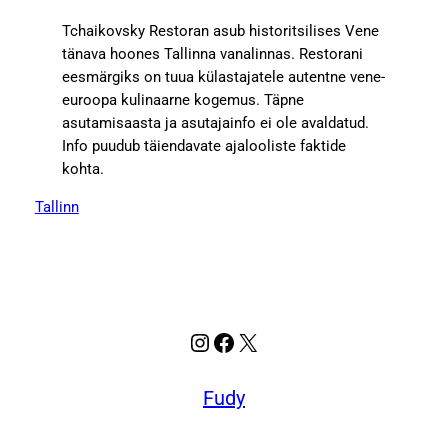
Tchaikovsky Restoran asub historitsilises Vene
tänava hoones Tallinna vanalinnas. Restorani
eesmärgiks on tuua külastajatele autentne vene-
euroopa kulinaarne kogemus. Täpne
asutamisaasta ja asutajainfo ei ole avaldatud.
Info puudub täiendavate ajalooliste faktide
kohta.
Tallinn
Instagram
Facebook
X
Fudy