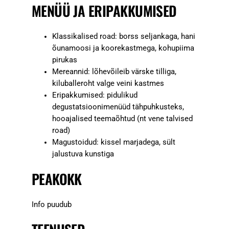
MENÜÜ JA ERIPAKKUMISED
Klassikalised road: borss seljankaga, hani
õunamoosi ja koorekastmega, kohupiima
pirukas
Mereannid: lõhevõileib värske tilliga,
kiluballeroht valge veini kastmes
Eripakkumised: pidulikud
degustatsioonimenüüd tähpuhkusteks,
hooajalised teemaõhtud (nt vene talvised
road)
Magustoidud: kissel marjadega, sült
jalustuva kunstiga
PEAKOKK
Info puudub