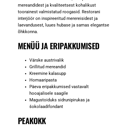
mereandidest ja kvaliteetsest kohalikust
toorainest valmistatud roogasid. Restorani
interjöör on inspireeritud merereisidest ja
laevandusest, luues hubase ja samas elegantse
õhkkonna.
MENÜÜ JA ERIPAKKUMISED
Värske austrivalik
Grillitud mereandid
Kreemine kalasupp
Homaaripasta
Päeva eripakkumised vastavalt
hooajalisele saagile
Magustoiduks sidrunipirukas ja
šokolaadifondant
PEAKOKK