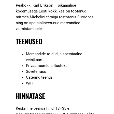
Peakokk: Karl Erikson – pikaajalise
kogemusega Eesti kokk, kes on töötanud
mitmes Michelini tärniga restoranis Euroopas
ning on spetsialiseerunud mereandide
valmistamisele.
TEENUSED
Mereandide toidud ja spetsiaalne
veinikaart
Privaatruumid üritusteks
Suveterrass
Catering teenus
WiFi
HINNATASE
Keskmine pearoa hind: 18–35 €