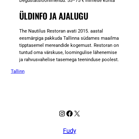
Degustatsioonimenüü: 55–75 € inimese kohta
ÜLDINFO JA AJALUGU
The Nautilus Restoran avati 2015. aastal
eesmärgiga pakkuda Tallinna südames maailma
tipptasemel mereandide kogemust. Restoran on
tuntud oma värskuse, loomingulise lähenemise
ja rahvusvahelise tasemega teeninduse poolest.
Tallinn
Instagram
Facebook
X
Fudy