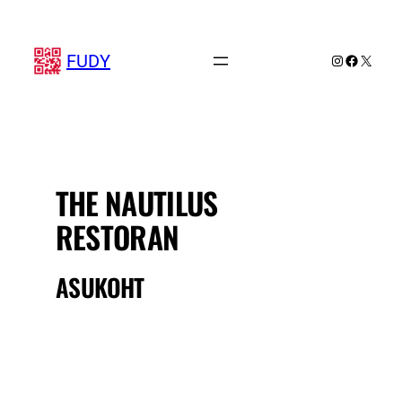
Liigu
sisu
juurde
FUDY
Instagram
Faceboo
X
THE NAUTILUS
RESTORAN
ASUKOHT