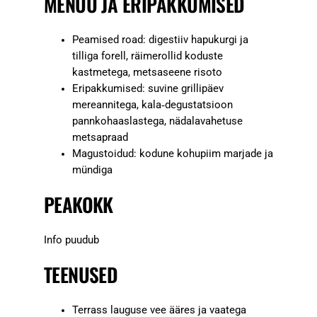
MENÜÜ JA ERIPAKKUMISED
Peamised road: digestiiv hapukurgi ja
tilliga forell, räimerollid koduste
kastmetega, metsaseene risoto
Eripakkumised: suvine grillipäev
mereannitega, kala‑degustatsioon
pannkohaaslastega, nädalavahetuse
metsapraad
Magustoidud: kodune kohupiim marjade ja
mündiga
PEAKOKK
Info puudub
TEENUSED
Terrass lauguse vee ääres ja vaatega