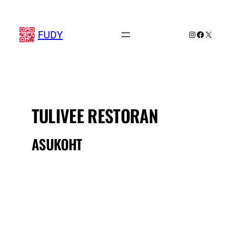
Liigu
sisu
juurde
FUDY
Instagram
Faceboo
X
TULIVEE RESTORAN
ASUKOHT