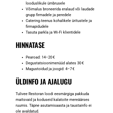
looduslikule ümbrusele
Võimalus broneerida eralaud või laudade
grupp firmadele ja peredele
Catering‑teenus kohalikele üritustele ja
firmapidudele
Tasuta parkla ja Wi‑Fi klientidele
HINNATASE
Pearoad: 14–20 €
Degustatsioonimenüüd alates 30 €
Magustoidud ja joogid: 4–7 €
ÜLDINFO JA AJALUGU
Tulivee Restoran loodi eesmärgiga pakkuda
maitsvaid ja koduseid kalatoite mereäärses
ruumis. Täpne asutamisaasta ja taustainfo ei
ole avaldatud.