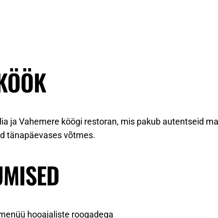
 KÖÖK
alia ja Vahemere köögi restoran, mis pakub autentseid m
ptid tänapäevases võtmes.
UMISED
smenüü hooajaliste roogadega