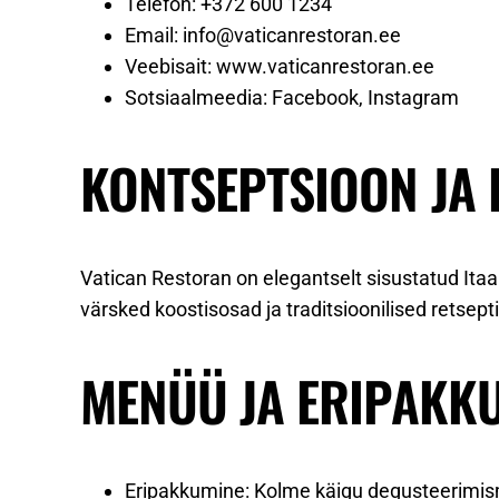
Telefon: +372 600 1234
Email:
info@vaticanrestoran.ee
Veebisait: www.vaticanrestoran.ee
Sotsiaalmeedia: Facebook, Instagram
KONTSEPTSIOON JA
Vatican Restoran on elegantselt sisustatud Ita
värsked koostisosad ja traditsioonilised retse
MENÜÜ JA ERIPAKK
Eripakkumine: Kolme käigu degusteerimi