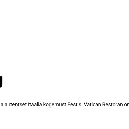
U
autentset Itaalia kogemust Eestis. Vatican Restoran on ki
.