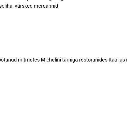
iseliha, värsked mereannid
öötanud mitmetes Michelini tärniga restoranides Itaalias