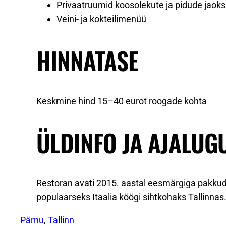
Privaatruumid koosolekute ja pidude jaoks
Veini- ja kokteilimenüü
HINNATASE
Keskmine hind 15–40 eurot roogade kohta
ÜLDINFO JA AJALUG
Restoran avati 2015. aastal eesmärgiga pakkuda 
populaarseks Itaalia köögi sihtkohaks Tallinnas
Pärnu
, 
Tallinn