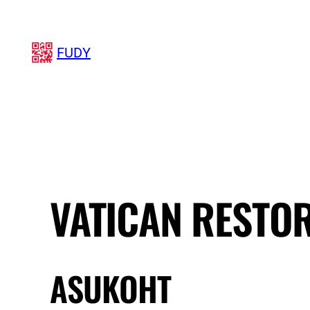
Liigu
sisu
FUDY
juurde
VATICAN RESTO
ASUKOHT